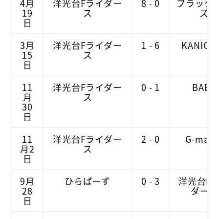
4月
洋光台Fライダー
8 - 0
ブラック
19
ス
ズ
日
3月
洋光台Fライダー
1 - 6
KANIC B
15
ス
日
11
洋光台Fライダー
0 - 1
BAEZ
月
ス
30
日
11
洋光台Fライダー
2 - 0
G-mate
月2
ス
日
9月
ひらぱーず
0 - 3
洋光台F
28
ダース
日