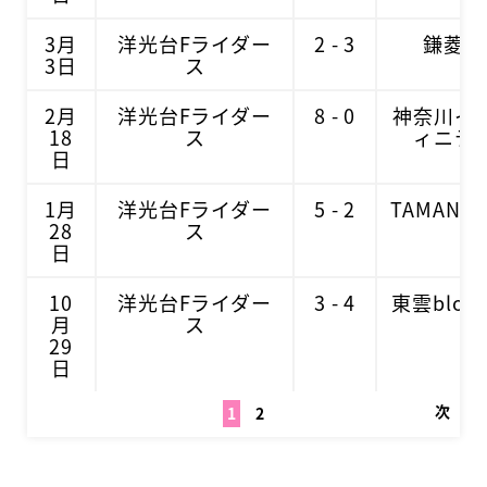
3月
洋光台Fライダー
2 - 3
鎌菱会
3日
ス
2月
洋光台Fライダー
8 - 0
神奈川イ
18
ス
ィニテ
日
1月
洋光台Fライダー
5 - 2
TAMANA
28
ス
日
10
洋光台Fライダー
3 - 4
東雲blos
月
ス
29
日
次
1
2