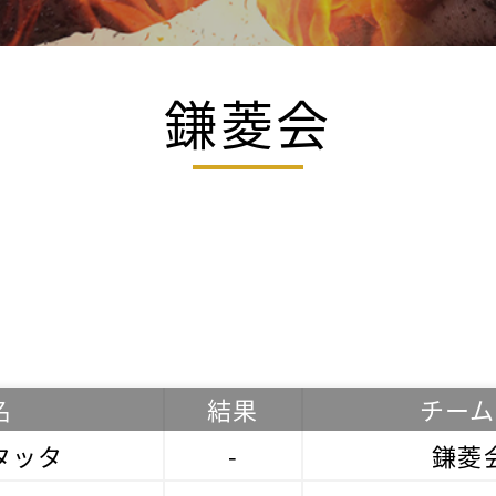
鎌菱会
名
結果
チーム
タッタ
-
鎌菱