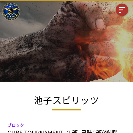
池子スピリッツ
ブロック
CUBE TOURNAMENT, ２部, 日曜2部(後期),