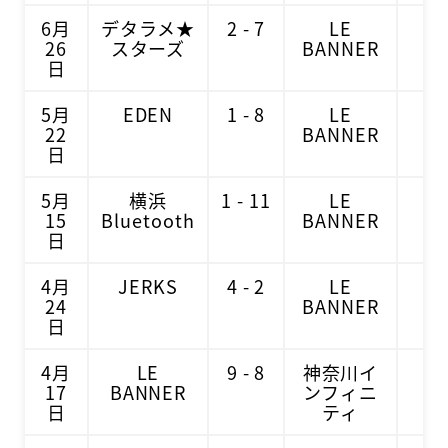
6月
デタラメ★
2 - 7
LE
1
26
スターズ
BANNER
日
5月
EDEN
1 - 8
LE
1
22
BANNER
日
5月
横浜
1 - 11
LE
9
15
Bluetooth
BANNER
日
4月
JERKS
4 - 2
LE
1
24
BANNER
日
4月
LE
9 - 8
神奈川イ
1
17
BANNER
ンフィニ
日
ティ