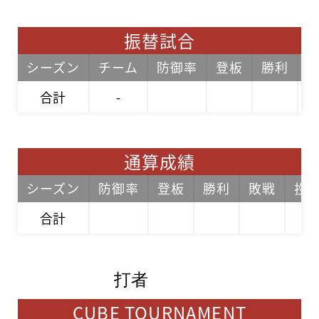
振替試合
シーズン
チーム
防御率
登板
勝利
合計
-
通算成績
シーズン
防御率
登板
勝利
敗戦
投
合計
打者
CUBE TOURNAMENT