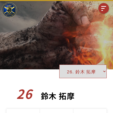
26
鈴木 拓摩