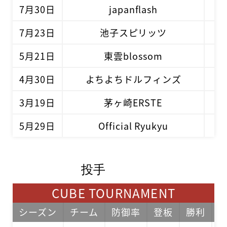
7月30日
japanflash
8 -
7月23日
池子スピリッツ
7 -
5月21日
東雲blossom
6 -
4月30日
よちよちドルフィンズ
3 -
3月19日
茅ヶ崎ERSTE
7 -
5月29日
Official Ryukyu
6 -
投手
CUBE TOURNAMENT
シーズン
チーム
防御率
登板
勝利