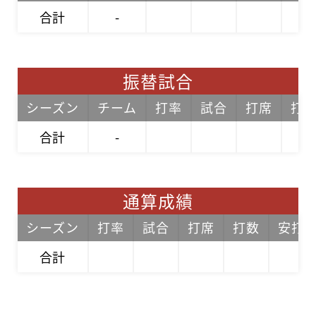
合計
-
振替試合
シーズン
チーム
打率
試合
打席
打
合計
-
通算成績
シーズン
打率
試合
打席
打数
安打
合計