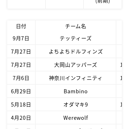
(前期)
日付
チーム名
結
9月7日
テッティーズ
0 -
7月27日
よちよちドルフィンズ
5 -
7月27日
大岡山アッパーズ
10 
7月6日
神奈川インフィニティ
1 -
6月29日
Bambino
3 -
5月18日
オダマキ9
12 
4月20日
Werewolf
4 -