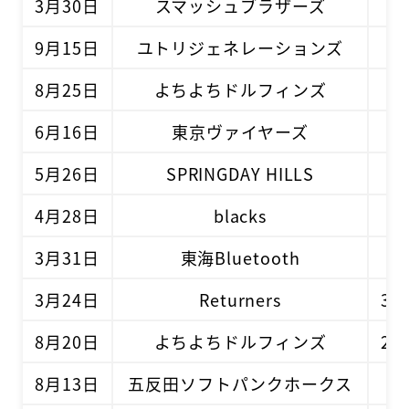
3月30日
スマッシュブラザーズ
1 -
9月15日
ユトリジェネレーションズ
8 -
8月25日
よちよちドルフィンズ
3 -
6月16日
東京ヴァイヤーズ
2 -
5月26日
SPRINGDAY HILLS
7 -
4月28日
blacks
4 -
3月31日
東海Bluetooth
1 -
3月24日
Returners
3 -
8月20日
よちよちドルフィンズ
2 -
8月13日
五反田ソフトパンクホークス
7 -