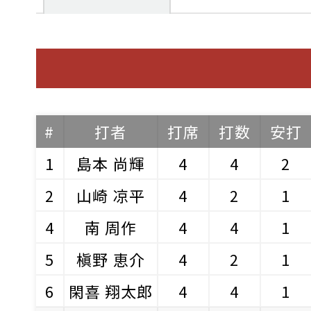
#
打者
打席
打数
安打
1
島本 尚輝
4
4
2
2
山崎 凉平
4
2
1
4
南 周作
4
4
1
5
槇野 恵介
4
2
1
6
閑喜 翔太郎
4
4
1