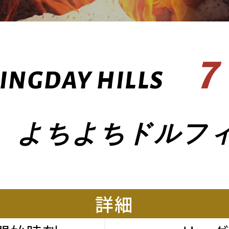
7
INGDAY HILLS
よちよちドルフ
詳細