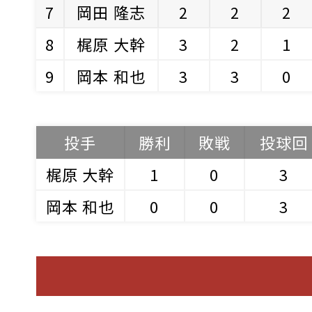
7
岡田 隆志
2
2
2
8
梶原 大幹
3
2
1
9
岡本 和也
3
3
0
投手
勝利
敗戦
投球回
梶原 大幹
1
0
3
岡本 和也
0
0
3