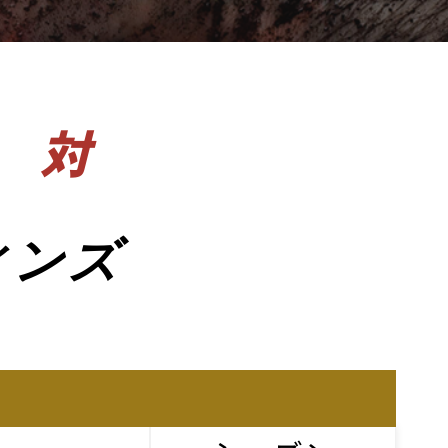
対
ィンズ