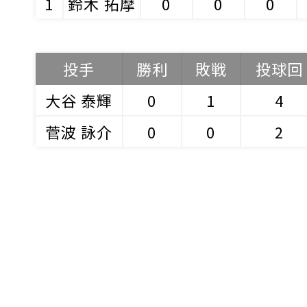
1
鈴木 拓摩
0
0
0
投手
勝利
敗戦
投球回
大谷 泰輝
0
1
4
菅波 詠介
0
0
2