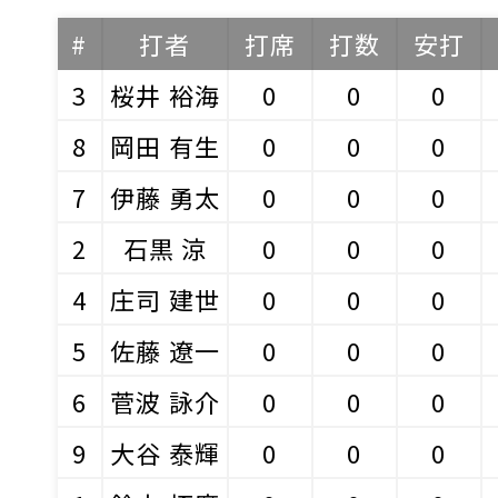
#
打者
打席
打数
安打
3
桜井 裕海
0
0
0
8
岡田 有生
0
0
0
7
伊藤 勇太
0
0
0
2
石黒 涼
0
0
0
4
庄司 建世
0
0
0
5
佐藤 遼一
0
0
0
6
菅波 詠介
0
0
0
9
大谷 泰輝
0
0
0