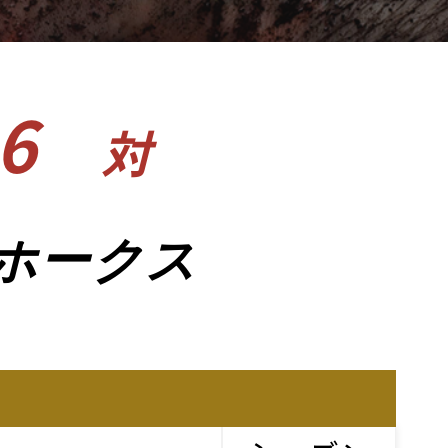
6
対
ホークス