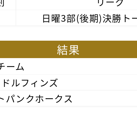
刻
リーグ
日曜3部(後期)決勝ト
結果
チーム
ちドルフィンズ
トパンクホークス