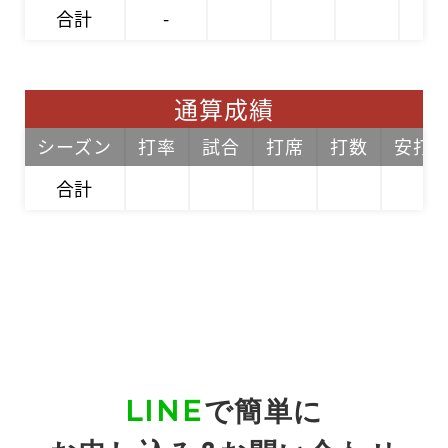
合計
-
通算成績
シーズン
打率
試合
打席
打数
安打
合計
LINE
で簡単に