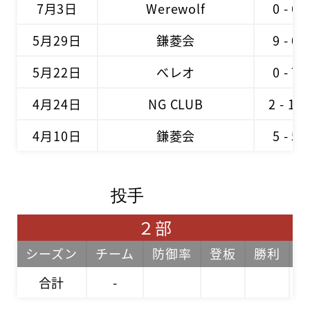
7月3日
Werewolf
0 - 6
5月29日
鎌菱会
9 - 0
5月22日
べレオ
0 - 7
4月24日
NG CLUB
2 - 11
4月10日
鎌菱会
5 - 5
投手
２部
シーズン
チーム
防御率
登板
勝利
合計
-