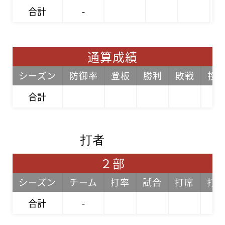
合計
-
通算成績
シーズン
防御率
登板
勝利
敗戦
投
合計
打者
２部
シーズン
チーム
打率
試合
打席
打
合計
-