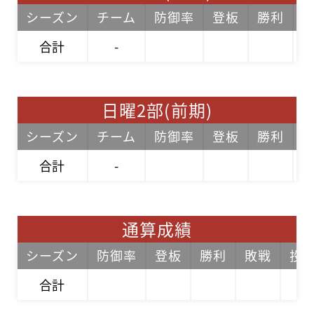
シーズン
チーム
防御率
登板
勝利
合計
-
日曜2部(前期)
シーズン
チーム
防御率
登板
勝利
合計
-
通算成績
シーズン
防御率
登板
勝利
敗戦
投
合計