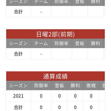
シーズン
チーム
防御率
登板
勝利
合計
-
日曜2部(前期)
シーズン
チーム
防御率
登板
勝利
合計
-
通算成績
シーズン
防御率
登板
勝利
敗戦
投
2021
0
0
0
0
0
合計
0
0
0
0
0