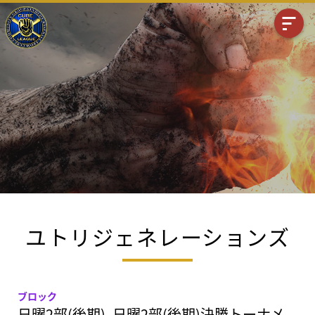
ユトリジェネレーションズ
ブロック
日曜2部(後期), 日曜2部(後期)決勝トーナメ