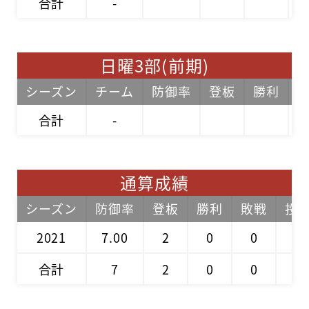
合計
-
日曜3部(前期)
シーズン
チーム
防御率
登板
勝利
合計
-
通算成績
シーズン
防御率
登板
勝利
敗戦
投
2021
7.00
2
0
0
2
合計
7
2
0
0
2