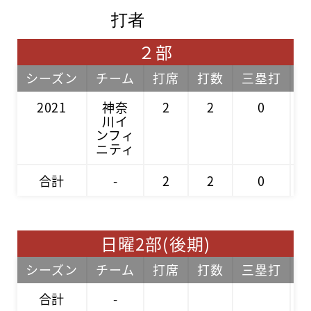
打者
２部
シーズン
チーム
打席
打数
三塁打
2021
神奈
2
2
0
川イ
ンフィ
ニティ
合計
-
2
2
0
日曜2部(後期)
シーズン
チーム
打席
打数
三塁打
合計
-