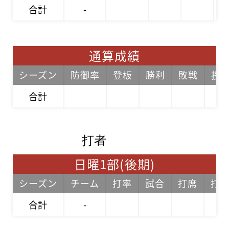
合計
-
通算成績
シーズン
防御率
登板
勝利
敗戦
投
合計
打者
日曜1部(後期)
シーズン
チーム
打率
試合
打席
打
合計
-