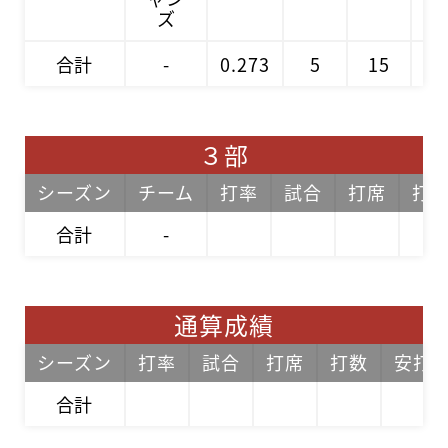
ズ
合計
-
0.273
5
15
1
３部
シーズン
チーム
打率
試合
打席
打
合計
-
通算成績
シーズン
打率
試合
打席
打数
安打
合計