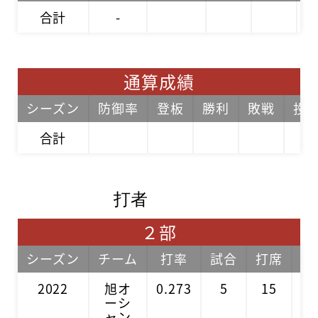
合計
-
通算成績
シーズン
防御率
登板
勝利
敗戦
投
合計
打者
２部
シーズン
チーム
打率
試合
打席
打
2022
旭オ
0.273
5
15
1
ーシ
ャン