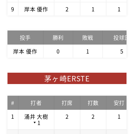
9
岸本 優作
2
1
1
投手
勝利
敗戦
投球回
岸本 優作
0
1
5
茅ヶ崎ERSTE
#
打者
打席
打数
安打
1
涌井 大樹
2
2
1
1