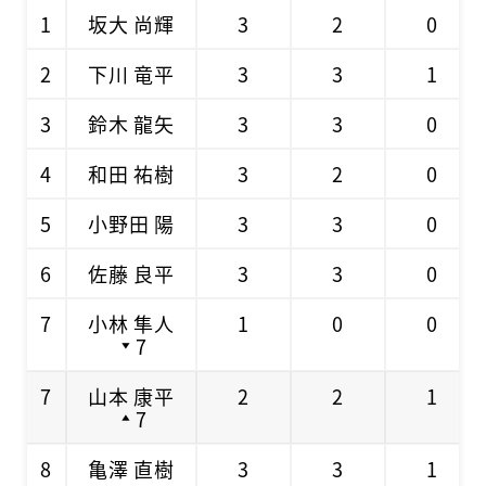
1
坂大 尚輝
3
2
0
2
下川 竜平
3
3
1
3
鈴木 龍矢
3
3
0
4
和田 祐樹
3
2
0
5
小野田 陽
3
3
0
6
佐藤 良平
3
3
0
7
小林 隼人
1
0
0
7
7
山本 康平
2
2
1
7
8
亀澤 直樹
3
3
1