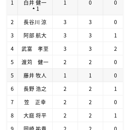
1
白井 健一
1
0
0
1
2
長谷川 涼
3
3
0
3
阿部 航大
3
3
1
4
武富 孝至
3
3
2
5
渡苅 健一
2
2
0
5
藤井 牧人
1
1
0
6
長野 浩之
2
2
1
7
笠 正幸
2
2
0
8
大庭 将平
2
2
1
9
岡崎 祐貴
2
2
0