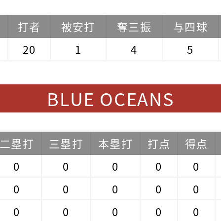
打者
被安打
奪三振
与四球
20
1
4
5
BLUE OCEANS
二塁打
三塁打
本塁打
打点
得点
0
0
0
0
0
0
0
0
0
0
0
0
0
0
0