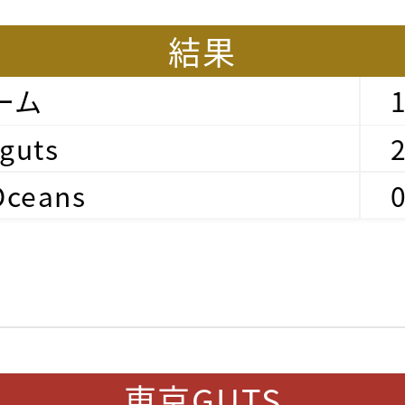
結果
ーム
guts
Oceans
東京GUTS