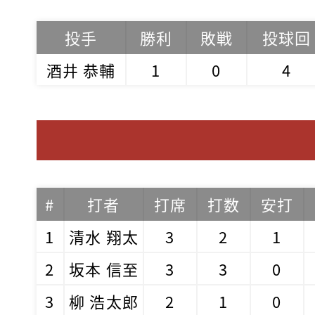
投手
勝利
敗戦
投球回
酒井 恭輔
1
0
4
#
打者
打席
打数
安打
1
清水 翔太
3
2
1
2
坂本 信至
3
3
0
3
柳 浩太郎
2
1
0