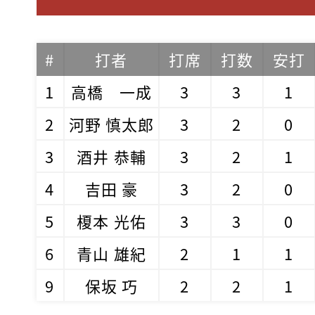
#
打者
打席
打数
安打
1
高橋 一成
3
3
1
2
河野 慎太郎
3
2
0
3
酒井 恭輔
3
2
1
4
吉田 豪
3
2
0
5
榎本 光佑
3
3
0
6
青山 雄紀
2
1
1
9
保坂 巧
2
2
1