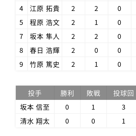
4
江原 拓貴
2
2
0
5
程原 浩文
2
1
0
7
坂本 隼人
2
2
0
8
春日 浩輝
2
0
0
9
竹原 篤史
2
1
0
投手
勝利
敗戦
投球回
坂本 信至
0
1
3
清水 翔太
0
0
1