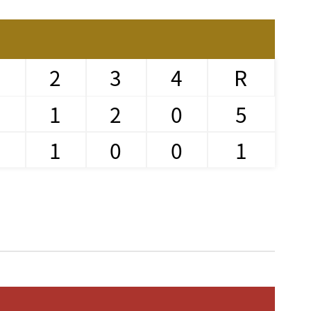
1
2
3
4
R
2
1
2
0
5
0
1
0
0
1