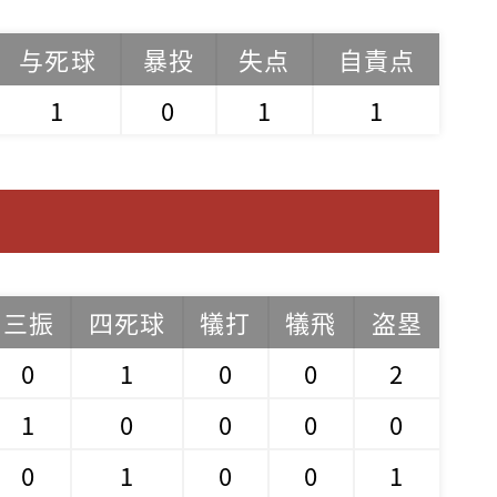
与死球
暴投
失点
自責点
1
0
1
1
三振
四死球
犠打
犠飛
盗塁
0
1
0
0
2
1
0
0
0
0
0
1
0
0
1